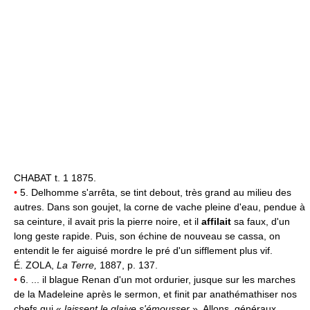
CHABAT t. 1 1875.
•
5. Delhomme s'arrêta, se tint debout, très grand au milieu des
autres. Dans son goujet, la corne de vache pleine d'eau, pendue à
sa ceinture, il avait pris la pierre noire, et il
affilait
sa faux, d'un
long geste rapide. Puis, son échine de nouveau se cassa, on
entendit le fer aiguisé mordre le pré d'un sifflement plus vif.
É. ZOLA,
La Terre,
1887, p. 137.
•
6. ... il blague Renan d'un mot ordurier, jusque sur les marches
de la Madeleine après le sermon, et finit par anathémathiser nos
chefs qui «
laissent le glaive s'émousser
». Allons, généraux