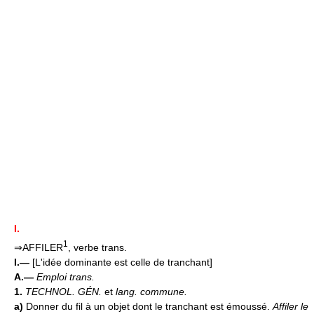
I.
1
⇒AFFILER
, verbe trans.
I.—
[L'idée dominante est celle de tranchant]
A.—
Emploi trans.
1.
TECHNOL. GÉN.
et
lang. commune.
a)
Donner du fil à un objet dont le tranchant est émoussé.
Affiler le