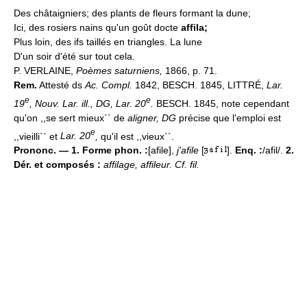
Des châtaigniers; des plants de fleurs formant la dune;
Ici, des rosiers nains qu'un goût docte
affila;
Plus loin, des ifs taillés en triangles. La lune
D'un soir d'été sur tout cela.
P. VERLAINE,
Poèmes saturniens,
1866, p. 71.
Rem.
Attesté ds
Ac. Compl.
1842, BESCH. 1845, LITTRÉ,
Lar.
e
e
19
, Nouv. Lar. ill., DG, Lar. 20
.
BESCH. 1845, note cependant
qu'on ,,se sert mieux`` de
aligner, DG
précise que l'emploi est
e
,,vieilli`` et
Lar. 20
,
qu'il est ,,vieux``.
Prononc. — 1. Forme phon. :
[afile],
j'afile
[
].
Enq. :
/afil/.
2.
Dér. et composés :
affilage, affileur. Cf. fil.