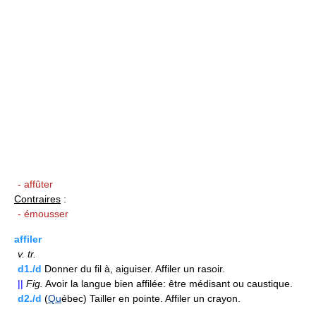
- affûter
Contraires
:
- émousser
affiler
v.
tr.
d1./d
Donner du fil à, aiguiser. Affiler un rasoir.
||
Fig.
Avoir la langue bien affilée: être médisant ou caustique.
d2./d
(
Qu
ébec) Tailler en pointe. Affiler un crayon.