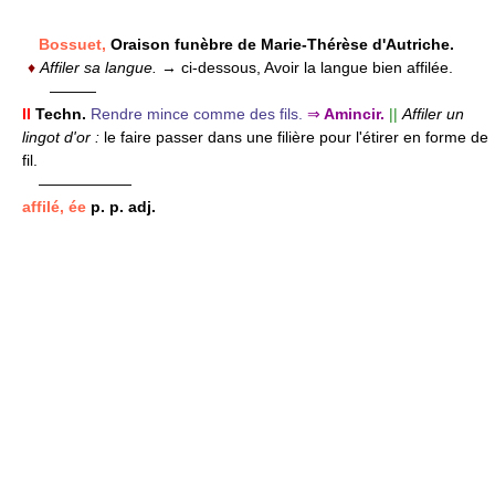
Bossuet,
Oraison funèbre de Marie-Thérèse d'Autriche.
♦
Affiler sa langue.
→ ci-dessous, Avoir la langue bien affilée.
———
II
Techn.
Rendre mince comme des fils.
⇒
Amincir.
||
Affiler un
lingot d'or :
le faire passer dans une filière pour l'étirer en forme de
fil.
——————
affilé, ée
p. p. adj.