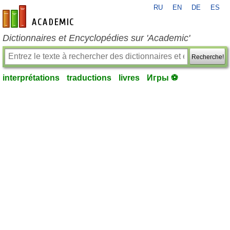
RU
EN
DE
ES
fr-academic.com
Dictionnaires et Encyclopédies sur 'Academic'
Recherche!
interprétations
traductions
livres
Игры ⚽