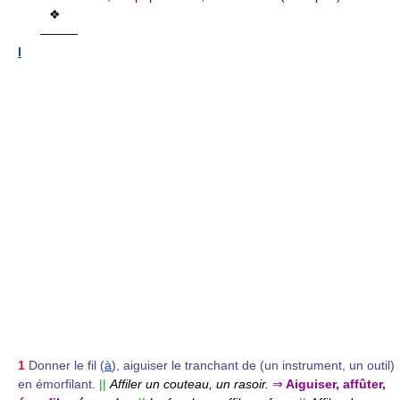
❖
———
I
1
Donner le fil (
à
), aiguiser le tranchant de (un instrument, un outil)
en émorfilant.
||
Affiler un couteau, un rasoir.
⇒
Aiguiser, affûter,