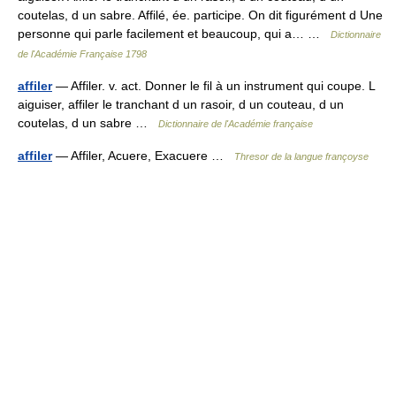
coutelas, d un sabre. Affilé, ée. participe. On dit figurément d Une
personne qui parle facilement et beaucoup, qui a… …
Dictionnaire
de l'Académie Française 1798
affiler
— Affiler. v. act. Donner le fil à un instrument qui coupe. L
aiguiser, affiler le tranchant d un rasoir, d un couteau, d un
coutelas, d un sabre …
Dictionnaire de l'Académie française
affiler
— Affiler, Acuere, Exacuere …
Thresor de la langue françoyse