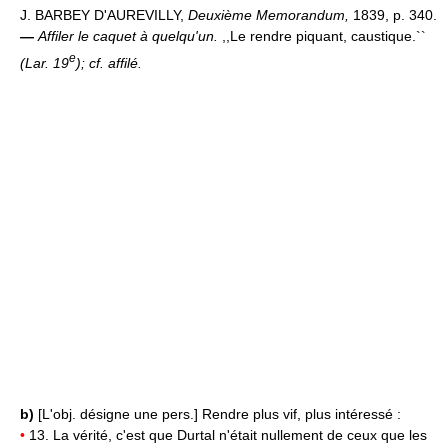
J. BARBEY D'AUREVILLY,
Deuxième Memorandum,
1839, p. 340.
—
Affiler le caquet à quelqu'un.
,,Le rendre piquant, caustique.``
e
(Lar. 19
)
;
cf. affilé.
b)
[L'obj. désigne une pers.] Rendre plus vif, plus intéressé :
•
13. La vérité, c'est que Durtal n'était nullement de ceux que les