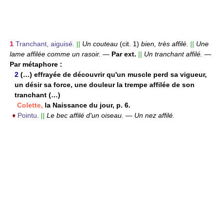
1
Tranchant, aiguisé.
||
Un couteau
(cit. 1)
bien, très affilé.
||
Une
lame affilée comme un rasoir.
—
Par ext.
||
Un tranchant affilé.
—
Par métaphore :
2
(…) effrayée de découvrir qu'un muscle perd sa vigueur,
un désir sa force, une douleur la trempe affilée de son
tranchant (…)
Colette,
la Naissance du jour, p. 6.
♦
Pointu.
||
Le bec affilé d'un oiseau.
—
Un nez affilé.