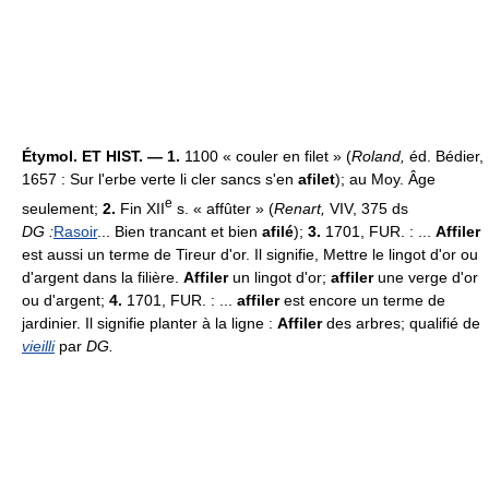
Étymol. ET HIST. — 1.
1100 « couler en filet » (
Roland,
éd. Bédier,
1657 : Sur l'erbe verte li cler sancs s'en
afilet
); au Moy. Âge
e
seulement;
2.
Fin XII
s. « affûter » (
Renart,
VIV, 375 ds
DG :
Rasoir
... Bien trancant et bien
afilé
);
3.
1701, FUR. : ...
Affiler
est aussi un terme de Tireur d'or. Il signifie, Mettre le lingot d'or ou
d'argent dans la filière.
Affiler
un lingot d'or;
affiler
une verge d'or
ou d'argent;
4.
1701, FUR. : ...
affiler
est encore un terme de
jardinier. Il signifie planter à la ligne :
Affiler
des arbres; qualifié de
vieilli
par
DG.