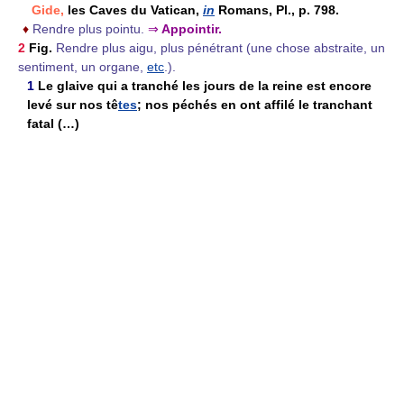
Gide,
les Caves du Vatican,
in
Romans, Pl., p. 798.
♦
Rendre plus pointu.
⇒
Appointir.
2
Fig.
Rendre plus aigu, plus pénétrant (une chose abstraite, un
sentiment, un organe,
etc
.).
1
Le glaive qui a tranché les jours de la reine est encore
levé sur nos tê
tes
; nos péchés en ont affilé le tranchant
fatal (…)