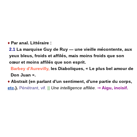
♦
Par anal. Littéraire :
2.1
La marquise Guy de Ruy — une vieille mécontente, aux
yeux bleus, froids et affilés, mais moins froids que son
cœur et moins affilés que son esprit.
Barbey d'Aurevilly,
les Diaboliques, « Le plus bel amour de
Don Juan ».
♦
Abstrait (en parlant d'un sentiment, d'une partie du corps,
etc
.).
Pénétrant, vif.
||
Une intelligence affilée.
⇒
Aigu, incisif.