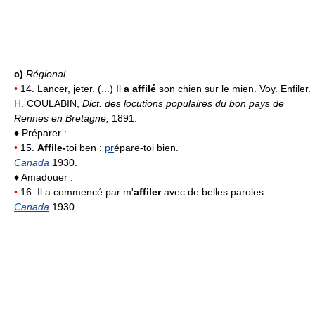
c)
Régional
•
14. Lancer, jeter. (...) Il
a affilé
son chien sur le mien. Voy. Enfiler.
H. COULABIN,
Dict. des locutions populaires du bon pays de
Rennes en Bretagne,
1891.
♦ Préparer :
•
15.
Affile-
toi ben :
pr
épare-toi bien.
Canada
1930.
♦ Amadouer :
•
16. Il a commencé par m'
affiler
avec de belles paroles.
Canada
1930.