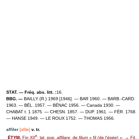
STAT. — Fréq. abs. litt. :
16.
BBG. —
BAILLY (R.) 1969 [1946]. — BAR 1960. — BARB.-CARD.
1963. — BÉL. 1957. — BÉNAC 1956. — Canada 1930. —
CHABAT t. 1 1875. — CHESN. 1857. — DUP. 1961. — FÉR. 1768.
— HANSE 1949. — LE ROUX 1752. — THOMAS 1956.
affiler
[afile]
v. tr.
e
ÉTYM.
Fin XII
; lat. pop.
affilare,
de
filum
« fil (de l'épée) ». → Fil.