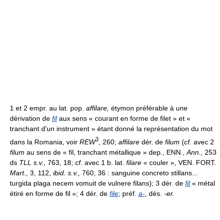
1 et 2 empr. au lat. pop.
affilare,
étymon préférable à une
dérivation de
fil
aux sens « courant en forme de filet » et «
tranchant d'un instrument » étant donné la représentation du mot
3
dans la Romania, voir
REW
, 260;
affilare
dér. de
filum
(
cf.
avec 2
filum
au sens de « fil, tranchant métallique » dep., ENN.,
Ann.,
253
ds
TLL s.v.,
763, 18;
cf.
avec 1 b. lat.
filare
« couler », VEN. FORT.
Mart.,
3, 112,
ibid. s.v.,
760, 36 : sanguine concreto stillans...
turgida plaga necem vomuit de vulnere filans); 3 dér. de
fil
« métal
étiré en forme de fil »; 4 dér. de
file
; préf.
a-
, dés.
-er.