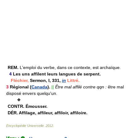
REM.
L'emploi du verbe, dans ce contexte, est archaïque.
4
Les uns affilent leurs langues de serpent.
Fléchier,
Sermon, I, 331,
in
Littré.
3
Régional (
Canada
).
||
Être mal affilé contre qqn :
être mal
disposé envers quelqu'un.
❖
CONTR.
Émousser.
DÉR.
Affilage, affileur, affiloir, affiloire.
Encyclopédie Universelle
.
2012
.