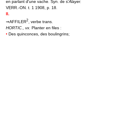
en parlant d'une vache. Syn. de s'
Alayer.
VERR.-ON. t. 1 1908, p. 18.
II.
2
⇒AFFILER
, verbe trans.
HORTIC.,
vx.
Planter en files :
•
Des quinconces, des boulingrins;