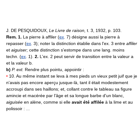
J. DE PESQUIDOUX,
Le Livre de raison,
t. 3, 1932, p. 103.
Rem. 1.
La pierre à affiler (
ex
. 7) désigne aussi la pierre à
repasser (
ex
. 3); noter la distinction établie dans l'ex. 3 entre
affiler
et
aiguiser;
cette distinction s'estompe dans une lang. moins
techn. (
ex
. 1).
2.
L'ex. 2 peut servir de transition entre la valeur a
et la valeur b.
b)
P. ext.
Rendre plus pointu, appointir :
•
10. Au même instant se leva à mes pieds un vieux petit juif que je
n'avais pas encore aperçu jusque-là, tant il était modestement
accroupi dans ses haillons; et, collant contre le tableau sa figure
amincie et macérée par l'âge et sa longue barbe d'un blanc,
aiguisée
en alène, comme si elle
avait été affilée
à la lime et au
polissoir : ...