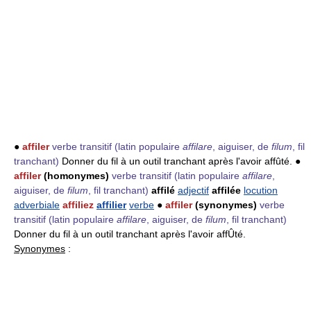
●
affiler
verbe transitif
(latin populaire
affilare
, aiguiser, de
filum
, fil
tranchant)
Donner du fil à un outil tranchant après l'avoir affûté. ●
affiler
(homonymes)
verbe transitif
(latin populaire
affilare
,
aiguiser, de
filum
, fil tranchant)
affilé
adjectif
affilée
locution
adverbiale
affiliez
affilier
verbe
●
affiler
(synonymes)
verbe
transitif
(latin populaire
affilare
, aiguiser, de
filum
, fil tranchant)
Donner du fil à un outil tranchant après l'avoir affÛté.
Synonymes
: