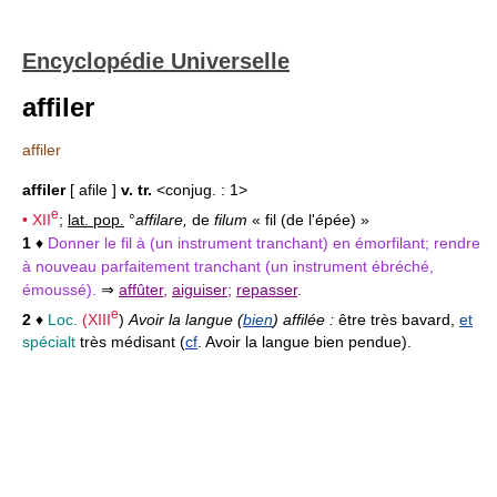
Encyclopédie Universelle
affiler
affiler
affiler
[ afile ]
v. tr.
<conjug. : 1>
e
•
XII
;
lat. pop.
°
affilare,
de
filum
« fil (de l'épée) »
1
♦
Donner le fil à (un instrument tranchant) en émorfilant; rendre
à nouveau parfaitement tranchant (un instrument ébréché,
émoussé).
⇒
affûter
,
aiguiser
;
repasser
.
e
2
♦
Loc.
(
XIII
)
Avoir la langue (
bien
) affilée :
être très bavard,
et
spécialt
très médisant (
cf
. Avoir la langue bien pendue).