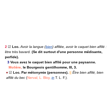
2
☑
Loc.
Avoir la langue (
bien
) affilée, avoir le caquet bien affilé :
être très bavard.
(Se dit surtout d'une personne médisante,
perfide).
3
Vous avez le caquet bien affilé pour une paysanne.
Molière,
le Bourgeois gentilhomme, III, 3.
♦
☑
Loc.
Par métonymie (personnes).
||
Être bien affilé, bien
affilé du bec
(
Nerval,
L. Bloy,
in
T. L. F.).