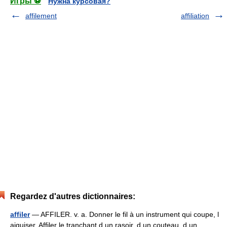
Игры ⚽
Нужна курсовая?
affilement
affiliation
Regardez d'autres dictionnaires:
affiler
— AFFILER. v. a. Donner le fil à un instrument qui coupe, l
aiguiser. Affiler le tranchant d un rasoir, d un couteau, d un