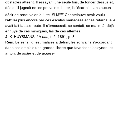
obstacles attirent. Il essayait, une seule fois, de foncer dessus et,
dès qu'il jugeait ne les pouvoir culbuter, il s'écartait, sans aucun
me
désir de renouveler la lutte. Si M
Chantelouve avait voulu
l'
affiler
plus encore par ces escales ménagées et ces retards, elle
avait fait fausse route. Il s'émoussait, se sentait, ce matin-là, déjà
ennuyé de ces mimiques, las de ces attentes.
J.-K. HUYSMANS,
Là-bas,
t. 2, 1891, p. 5.
Rem.
Le sens fig. est malaisé à définir, les écrivains s'accordant
dans ces emplois une grande liberté que favorisent les synon. et
anton. de
affiler
et de
aiguiser.