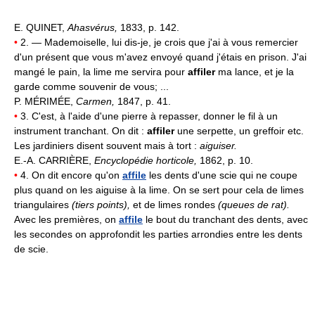
E. QUINET,
Ahasvérus,
1833, p. 142.
•
2. — Mademoiselle, lui dis-je, je crois que j'ai à vous remercier
d'un présent que vous m'avez envoyé quand j'étais en prison. J'ai
mangé le pain, la lime me servira pour
affiler
ma lance, et je la
garde comme souvenir de vous; ...
P. MÉRIMÉE,
Carmen,
1847, p. 41.
•
3. C'est, à l'aide d'une pierre à repasser, donner le fil à un
instrument tranchant. On dit :
affiler
une serpette, un greffoir etc.
Les jardiniers disent souvent mais à tort :
aiguiser.
E.-A. CARRIÈRE,
Encyclopédie horticole,
1862, p. 10.
•
4. On dit encore qu'on
affile
les dents d'une scie qui ne coupe
plus quand on les aiguise à la lime. On se sert pour cela de limes
triangulaires
(tiers points),
et de limes rondes
(queues de rat).
Avec les premières, on
affile
le bout du tranchant des dents, avec
les secondes on approfondit les parties arrondies entre les dents
de scie.