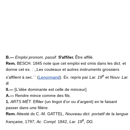
B.—
Emploi pronom. passif.
S'affiler.
Être affilé.
Rem.
BESCH. 1845 note que cet emploi est omis dans les dict. et
donne cet ex. : ,,Les couteaux et autres instruments grossiers
e
s'affilent à sec.`` (
Lenormand
). Ex. repris par
Lar. 19
et
Nouv. Lar.
ill.
II.—
[L'idée dominante est celle de minceur]
A.—
Rendre mince comme des fils.
1.
ARTS MÉT.
Effiler (un lingot d'or ou d'argent) en le faisant
passer dans une filière.
Rem.
Attesté ds C.-M. GATTEL,
Nouveau dict. portatif de la langue
e
française,
1797;
Ac. Compl.
1842,
Lar. 19
, DG.