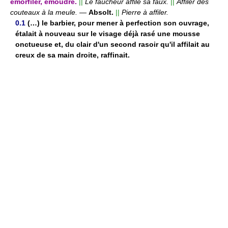
émorfiler, émoudre.
||
Le faucheur affile sa faux.
||
Affiler des
couteaux à la meule.
—
Absolt.
||
Pierre à affiler.
0.1
(…) le barbier, pour mener à perfection son ouvrage,
étalait à nouveau sur le visage déjà rasé une mousse
onctueuse et, du clair d'un second rasoir qu'il affilait au
creux de sa main droite, raffinait.